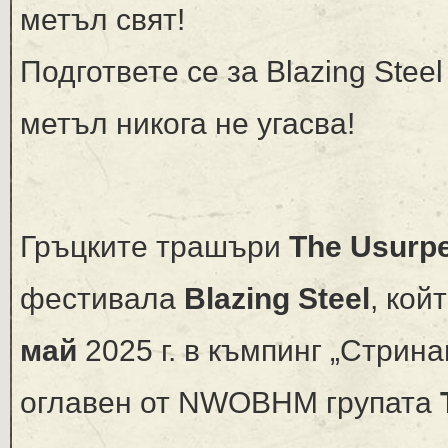
метъл свят!
Подгответе се за Blazing Stee
метъл никога не угасва!
Гръцките трашъри
The Usurp
фестивала
Blazing Steel
, кой
май
2025 г. в къмпинг „Стрина
оглавен от NWOBHM групата