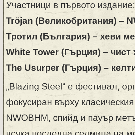
Участници в първото издание:
Tröjan (Великобритания) –
Тротил (България) – хеви м
White Tower (Гърция) – чист
The Usurper (Гърция) – кел
„Blazing Steel“ е фестивал, о
фокусиран върху класическия
NWOBHM, спийд и пауър метъ
всяка последна седмица на ме