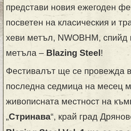
представи новия ежегоден фе
посветен на класическия и т
хеви метъл, NWOBHM, спийд 
метъла –
Blazing Steel
!
Фестивалът ще се провежда 
последна седмица на месец м
живописната местност на към
„
Стринава
“, край град Дрянов