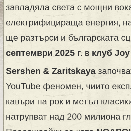
завладяла света с мощни вок
електрифицираща енергия, н
ще разтърси и българската с
септември
2025
г.
в
клуб
Joy
Sershen & Zaritskaya
започва
YouTube феномен, чиито екс
кавъри на рок и метъл класик
натрупват над 200 милиона г