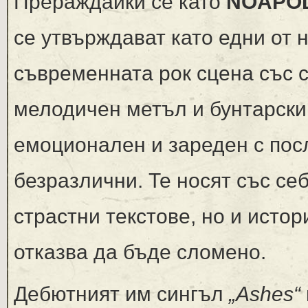
Прераждайки се като
NOAPO
се утвърждават като едни от 
съвременната рок сцена със 
мелодичен метъл и бунтарски д
емоционален и зареден с посл
безразлични. Те носят със се
страстни текстове, но и истор
отказва да бъде сломено.
Дебютният им сингъл
„Ashes“