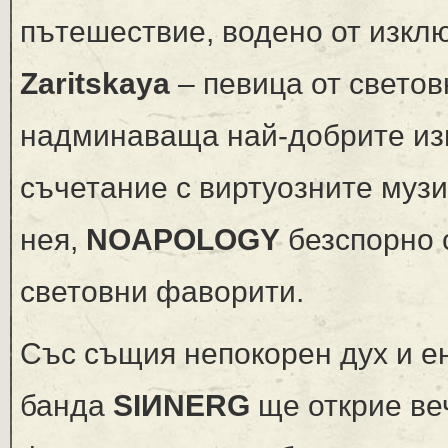
пътешествие, водено от изкл
Zaritskaya
– певица от светов
надминаваща най-добрите изп
съчетание с виртуозните музи
нея,
NOAPOLOGY
безспорно 
световни фаворити.
Със същия непокорен дух и е
банда
SIИNERG
ще открие веч