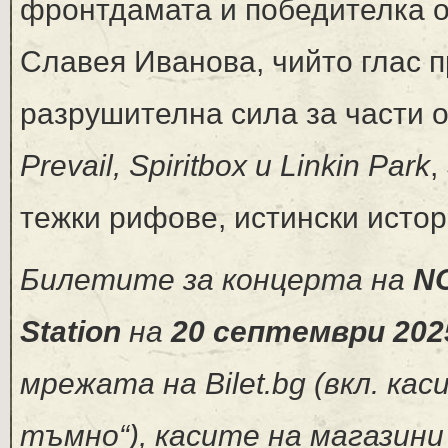
фронтдамата и победителка от
Славея Иванова, чийто глас 
разрушителна сила за части о
Prevail, Spiritbox и Linkin Park
,
тежки рифове, истински истор
Билетите за концерта на
N
Station
на
20
септември
2025
мрежата на Bilet.bg (вкл. кас
тъмно“), касите на магазини