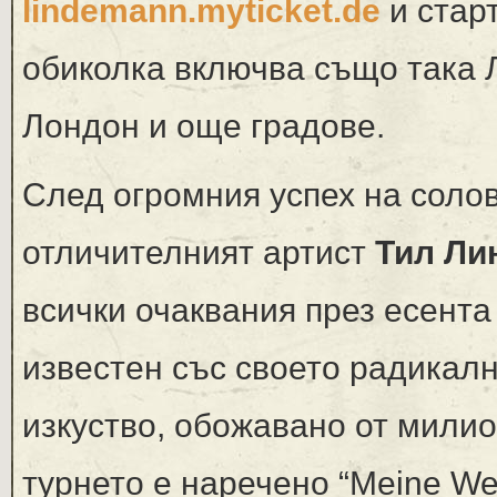
lindemann.myticket.de
и стар
обиколка включва също така 
Лондон и още градове.
След огромния успех на солов
отличителният артист
Тил Ли
всички очаквания през есента
известен със своето радикал
изкуство, обожавано от мили
турнето е наречено “Meine Welt