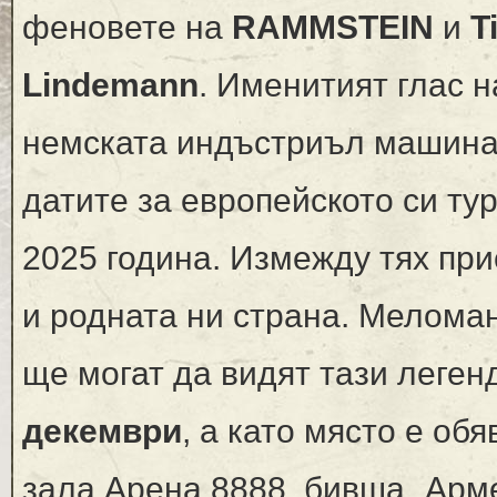
феновете на
RAMMSTEIN
и
Ti
Lindemann
. Именитият глас н
немската индъстриъл машина
датите за европейското си ту
2025 година. Измежду тях пр
и родната ни страна. Мелома
ще могат да видят тази леген
декември
, а като място е об
зала Арена 8888, бивша „Арм