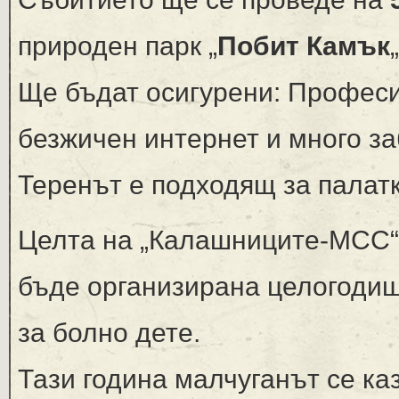
природен парк „
Побит Камък
Ще бъдат осигурени: Професио
безжичен интернет и много за
Теренът е подходящ за палатк
Целта на „Калашниците-МСС“ 
бъде организирана целогодиш
за болно дете.
Тази година малчуганът се ка