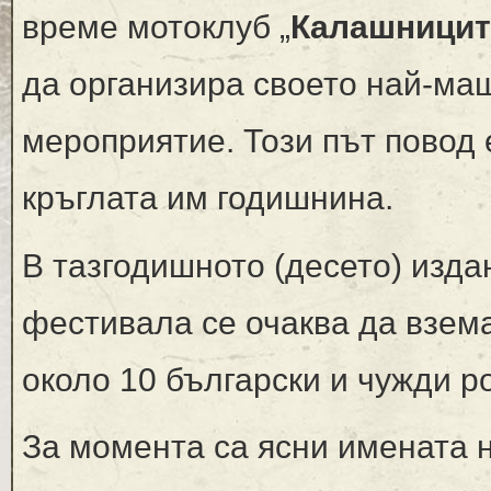
време мотоклуб „
Калашници
да организира своето най-ма
мероприятие. Този път повод 
кръглата им годишнина.
В тазгодишното (десето) изда
фестивала се очаква да взем
около 10 български и чужди ро
За момента са ясни имената 