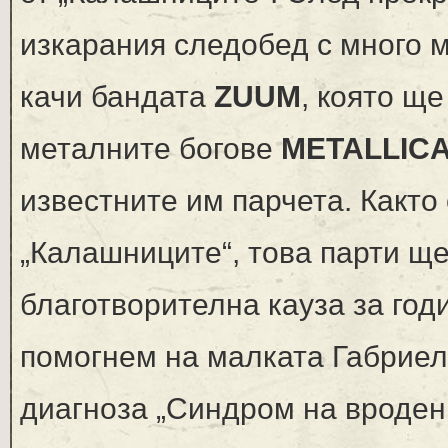
изкарания следобед с много м
качи бандата
ZUUM
, която щ
металните богове
METALLIC
известнитe им парчета. Както
„Калашниците“, това парти щ
благотворителна кауза за год
помогнем на малката Габриела
диагноза „Синдром на вроден