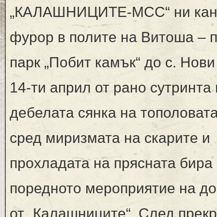
„КАЛАШНИЦИТЕ-МСС“ ни кани
фурор в полите на Витоша – 
парк „Побит камък“ до с. Нови
14-ти април от рано сутринта
дебелата сянка на тополовата
сред миризмата на скарите и
прохладата на прясната бира 
поредното мероприятие на д
от „Калашниците“. След прек