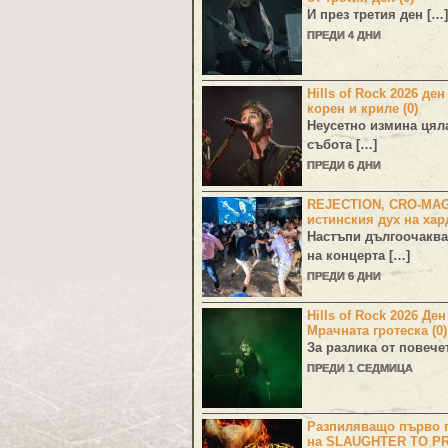
И през третия ден […]
ПРЕДИ 4 ДНИ
Hills of Rock 2026 ден
корен и криле (0)
Неусетно измина цял
събота […]
ПРЕДИ 6 ДНИ
REJECTION, CRO-MA
истинския дух на хар
Настъпи дългоочаква
на концерта […]
ПРЕДИ 6 ДНИ
Hills of Rock 2026 Де
Мрачната гротеска (0)
За разлика от повече
ПРЕДИ 1 СЕДМИЦА
Разпиляващо първо г
на SLAUGHTER TO PR