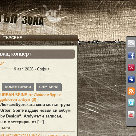
ТЪРСЕНЕ
ващ концерт
LP
9 авг. 2026 - София
КОМЕНТИРАНИ
СЛУЧАЙНИ
URBAN SPINE от Люксембург с
дебютен албум (0)
Люксембургската хеви метъл група
Urban Spine
издаде новия си албум
 by Design
“. Албумът е записан,
н и мастериран от […]
1 ЧАСА
ELECTRIC CALLBOY се завръщат с