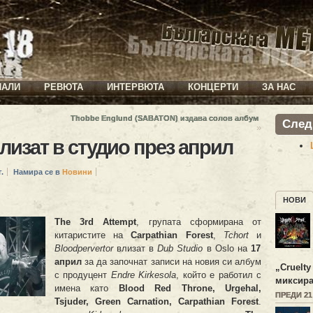
ИАЛИ
РЕВЮТА
ИНТЕРВЮТА
КОНЦЕРТИ
ЗА НАС
Thobbe Englund (SABATON) издава солов албум
След
»
лизат в студио през април
.
Намира се в
Новини
НОВИ
The 3rd Attempt
, групата сформирана от
китаристите на
Carpathian Forest
,
Tchort
и
Bloodpervertor
влизат в
Dub Studio
в Oslo на
17
април
за да започнат записи на новия си албум
„
Cruelty
с продуцент
Endre Kirkesola
, който е работил с
миксира
имена като
Blood Red Throne, Urgehal,
ПРЕДИ 2
Tsjuder, Green Carnation, Carpathian Forest
.