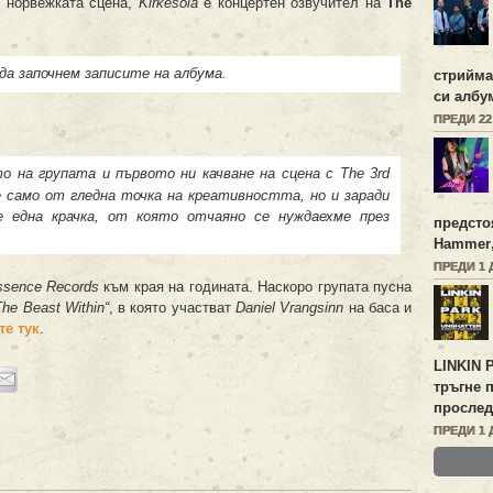
т норвежката сцена,
Kirkesola
е концертен озвучител на
The
а започнем записите на албума.
стрийм
си алб
ПРЕДИ 2
о на групата и първото ни качване на сцена с The 3rd
 само от гледна точка на креативността, но и заради
е една крачка, от която отчаяно се нуждаехме през
предсто
Hammer
ПРЕДИ 1 
ssence Records
към края на годината. Наскоро групата пусна
The Beast Within“
, в която участват
Daniel Vrangsinn
на баса и
те тук
.
LINKIN 
тръгне 
прослед
ПРЕДИ 1 