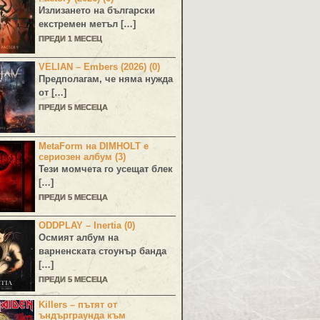
Излизането на български
екстремен метъл […]
ПРЕДИ 1 МЕСЕЦ
VELIAN – Embers (2026) (0)
Предполагам, че няма нужда
от […]
ПРЕДИ 5 МЕСЕЦА
MetaForm на DIMHOLT е
сериозен албум (3)
Тези момчета го усещат блек
[…]
ПРЕДИ 5 МЕСЕЦА
ODDPLAY – Inertia (0)
Осмият албум на
варненската стоунър банда
[…]
ПРЕДИ 5 МЕСЕЦА
Killers – пътят от
ъндърграунда към