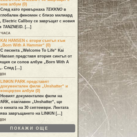
нов албум (0)
След като превърнаха
TEKKNO
в
глобален феномен с близо милиард
а,
Electric Callboy
се завръщат с новия
ум
TANZNEID
. […]
2 ЧАСА
KAI HANSEN с втори сънгъл към
„Born With A Hammer“ (0)
С песента „
Welcome To Life
“
Kai
Hansen
представя втория сингъл от
ящия си солов албум „
Born With A
„. След […]
ДЕН
LINKIN PARK представят
документален филм „Unshatter“ и
концертен албум (0)
Новият документален филм на
PARK
, озаглавен
„Unshatter“
, ще
по кината на 30 септември. Лентата
ява завръщането на
LINKIN
[…]
ДЕН
ПОКАЖИ ОЩЕ