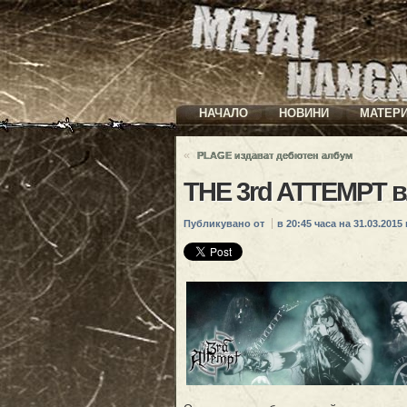
НАЧАЛО
НОВИНИ
МАТЕР
«
PLAGE издават дебютен албум
THE 3rd ATTEMPT в
Публикувано от
в 20:45 часа на 31.03.2015 г