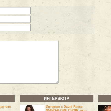
ИНТЕРВЮТА
центите
Интервю с David Reece
(BANGALORE CHOIR, екс-