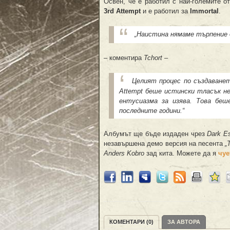
Освен, че е работил с най-големите о
3rd Attempt
и е работил за
Immortal
.
„Наистина нямаме търпение д
– коментира
Tchort
–
Целият процес по създаванет
Attempt беше истински тласък не
ентусиазма за изява. Това беш
последните години.“
Албумът ще бъде издаден чрез
Dark E
незавършена демо версия на песента
„
Anders Kobro
зад кита. Можете да я
чуе
КОМЕНТАРИ (0)
ЗА АВТОРА