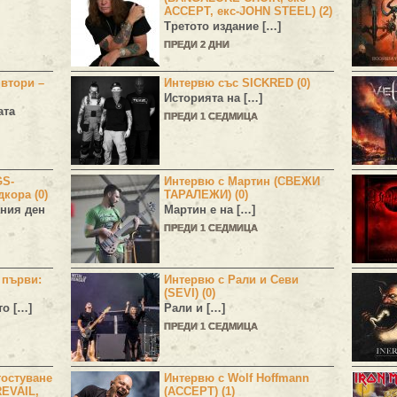
ACCEPT, екс-JOHN STEEL) (2)
Третото издание […]
ПРЕДИ 2 ДНИ
 втори –
Интервю със SICKRED (0)
Историята на […]
ата
ПРЕДИ 1 СЕДМИЦА
GS-
Интервю с Мартин (СВЕЖИ
дкора (0)
ТАРАЛЕЖИ) (0)
ния ден
Мартин е на […]
ПРЕДИ 1 СЕДМИЦА
н първи:
Интервю с Рали и Севи
(SEVI) (0)
то […]
Рали и […]
ПРЕДИ 1 СЕДМИЦА
остуване
Интервю с Wolf Hoffmann
EVAIL,
(ACCEPT) (1)