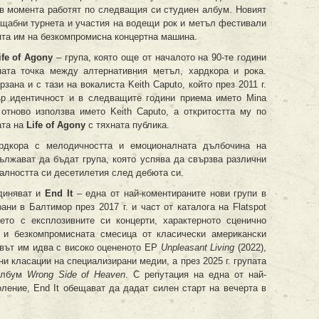
 в момента работят по следващия си студиен албум. Новият
ащабни турнета и участия на водещи рок и метъл фестивали
ята им на безкомпромисна концертна машина.
ife of Agony
– група, която още от началото на 90-те години
ната точка между алтернативния метъл, хардкора и рока.
зана и с тази на вокалиста Keith Caputo, който през 2011 г.
ър идентичност и в следващите години приема името Mina
отново използва името Keith Caputo, а откритостта му по
ата на
Life of Agony
с тяхната публика.
ардкора с мелодичността и емоционалната дълбочина на
лжават да бъдат група, която успява да свързва различни
алността си десетилетия след дебюта си.
диняват и
End It
– една от най-коментираните нови групи в
ни в Балтимор през 2017 г. и част от каталога на Flatspot
ето с експлозивните си концерти, характерното сценично
y и безкомпромисната смесица от класически американски
ивът им идва с високо оцененото EP
Unpleasant Living
(2022),
и класации на специализирани медии, а през 2025 г. групата
 албум
Wrong Side of Heaven
. С репутация на една от най-
оление, End It обещават да дадат силен старт на вечерта в