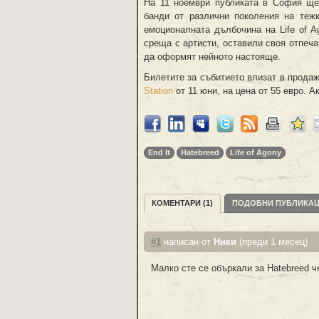
На 11 ноември публиката в София ще
банди от различни поколения на теж
емоционалната дълбочина на Life of A
среща с артисти, оставили своя отпеч
да оформят нейното настояще.
Билетите за събитието влизат в прода
Station
от 11 юни, на цена от 55 евро. 
End It
Hatebreed
Life of Agony
КОМЕНТАРИ (1)
ПОДОБНИ ПУБЛИКА
#1
написан от
Ники
(преди 1 месец)
Малко сте се объркали за Hatebreed ч