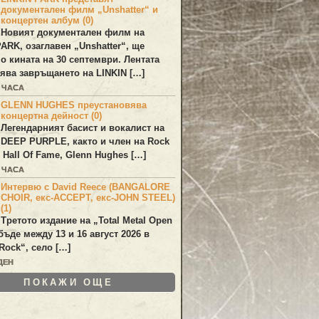
документален филм „Unshatter“ и
концертен албум (0)
Новият документален филм на
PARK
, озаглавен
„Unshatter“
, ще
по кината на 30 септември. Лентата
ява завръщането на
LINKIN
[…]
1 ЧАСА
GLENN HUGHES преустановява
концертна дейност (0)
Легендарният басист и вокалист на
DEEP PURPLE
, както и член на Rock
 Hall Of Fame,
Glenn Hughes
[…]
1 ЧАСА
Интервю с David Reece (BANGALORE
CHOIR, екс-ACCEPT, екс-JOHN STEEL)
(1)
Третото издание на „Total Metal Open
бъде между 13 и 16 август 2026 в
Rock“, село […]
ДЕН
ПОКАЖИ ОЩЕ