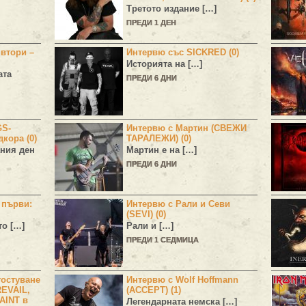
Третото издание […]
ПРЕДИ 1 ДЕН
 втори –
Интервю със SICKRED (0)
Историята на […]
ата
ПРЕДИ 6 ДНИ
GS-
Интервю с Мартин (СВЕЖИ
дкора (0)
ТАРАЛЕЖИ) (0)
ния ден
Мартин е на […]
ПРЕДИ 6 ДНИ
н първи:
Интервю с Рали и Севи
(SEVI) (0)
то […]
Рали и […]
ПРЕДИ 1 СЕДМИЦА
остуване
Интервю с Wolf Hoffmann
EVAIL,
(ACCEPT) (1)
AINT в
Легендарната немска […]