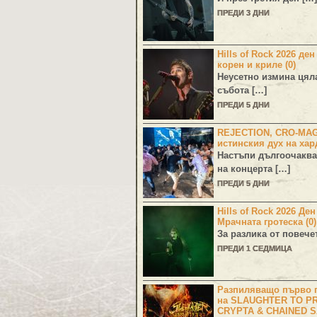
ПРЕДИ 3 ДНИ
Hills of Rock 2026 ден
корен и криле (0)
Неусетно измина цял
събота […]
ПРЕДИ 5 ДНИ
REJECTION, CRO-MA
истинския дух на хар
Настъпи дългоочаква
на концерта […]
ПРЕДИ 5 ДНИ
Hills of Rock 2026 Де
Мрачната гротеска (0)
За разлика от повече
ПРЕДИ 1 СЕДМИЦА
Разпиляващо първо г
на SLAUGHTER TO PR
CRYPTA & CHAINED S