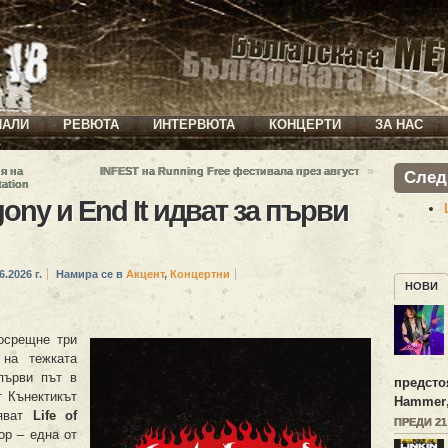
ИАЛИ
РЕВЮТА
ИНТЕРВЮТА
КОНЦЕРТИ
ЗА НАС
»
я на
INFEST на Running Free фестивала през август
След
ation
Agony и End It идват за първи
6.2026 г.
Намира се в
Акцент
,
Концертни
НОВИ
срещне три
 на тежката
първи път в
предсто
т Кънектикът
Hammer
няват
Life of
ПРЕДИ 2
р – една от