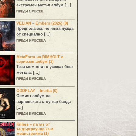
екстремен метъл албум […]
ПРЕДИ 1 МЕСЕЦ
VELIAN – Embers (2026) (0)
Предполагам, че няма нужда
от специално […]
ПРЕДИ 5 МЕСЕЦА
MetaForm на DIMHOLT е
сериозен албум (3)
Тези момчета го усещат блек
метъла. […]
ПРЕДИ 5 МЕСЕЦА
ODDPLAY – Inertia (0)
Осмият албум на
варненската стоунър банда
[…]
ПРЕДИ 5 МЕСЕЦА
Killers – пътят от
ъндърграунда към
мейнстрийма (1)