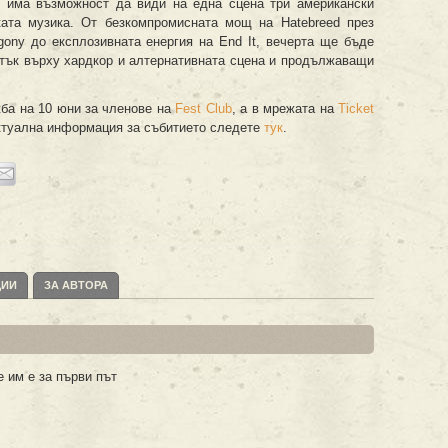
 има възможност да види на една сцена три американски
ката музика. От безкомпромисната мощ на Hatebreed през
gony до експлозивната енергия на End It, вечерта ще бъде
атък върху хардкор и алтернативната сцена и продължаващи
жба на 10 юни за членове на
Fest Club
, а в мрежата на
Ticket
Актуална информация за събитието следете
тук
.
ЦИИ
ЗА АВТОРА
е им е за първи път