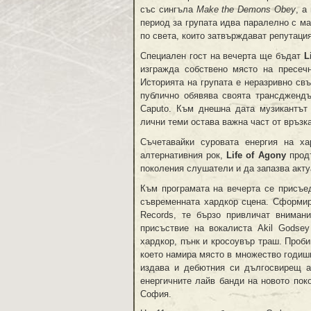
със сингъла
Make the Demons Obey
, а
период за групата идва паралелно с м
по света, които затвърждават репутаци
Специален гост на вечерта ще бъдат
L
изгражда собствено място на пресеч
Историята на групата е неразривно свър
публично обявява своята трансдженд
Caputo. Към днешна дата музикантът 
лични теми остава важна част от връзк
Съчетавайки суровата енергия на х
алтернативния рок,
Life of Agony
продъ
поколения слушатели и да запазва акту
Към програмата на вечерта се присъе
съвременната хардкор сцена. Сформира
Records, те бързо привличат внимани
присъствие на вокалиста Akil Godse
хардкор, пънк и кросоувър траш. Проб
което намира място в множество годишн
издава и дебютния си дългосвирещ
енергичните лайв банди на новото пок
София.