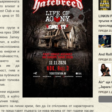
временната
то влизат в
st Club и на
а цена от 55
LINKIN 
тръгне 
прослед
ите групи в
ПРЕДИ 2
на през 1994
тмена Jamey
тил, в който
експлозивна
на енергия и
And Roll
чивостта,
ПРЕДИ 2
ването на
стта им да
ост, гняв и
за публиката
анат толкова
Air“ ще 
тия.
„Japara 
енни издания
ПРЕДИ 1 
20), в който
лния товар,
ането на лични кризи, без да се отклонява от характерната
. те представят първата си нова музика от пет години насам