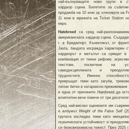
най-вълнуващите нови групи в съ
хардкор сцена. Билетите за събитие
продажба на 10 юни за членовете на Fe
11 юни в мрежата на Ticket Station н
евро.
Hatebreed
са сред най-разпознаваем
американската хардкор сцена. Създаде
г. в Бриджпорт, Кънектикът, от фрон
Jasta, бандата изгражда характерен с
хардкорът и метълът се срещат в 
комбинация от тежки рифове, агресив
текстове, посветени на устой
самодисциплината и преодоля
трудностите. Именно способно
превръщат теми като загуба, тревожн
лични битки в катарзисно преживяване 
е една от причините Hatebreed да ост
влиятелни вече повече от три десетиле
Сред най-високо оценените им съврем
е албумът
Weight of the False Self
(20
групата изследва теми като емоциона
психическата устойчивост и преодоляв
си безкомпромисна тежест. През 2025 г