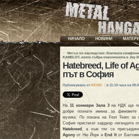
НАЧАЛО
НОВИНИ
МАТЕР
«
Метъл по наследство: Епичната симфони
KAMELOT, която събра поколенията в Joy St
Hatebreed, Life of 
път в София
Публикувано от
REYAV
в 11:10 часа на 09.0
На
11 ноември Зала 3
на НДК ще по
добре познати имена за феновете
музика. По покана на Fest Team за 
София пристигат хардкор легендите о
Hatebreed
, а към тях се присъеди
Agony
от Ню Йорк и
End It
от Балтимо