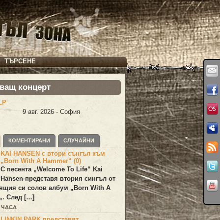
ТЪРСЕНЕ
ващ концерт
LP
9 авг. 2026 - София
КОМЕНТИРАНИ
СЛУЧАЙНИ
KAI HANSEN с втори сънгъл към
„Born With A Hammer“ (0)
С песента „
Welcome To Life
“
Kai
Hansen
представя втория сингъл от
ящия си солов албум „
Born With A
„. След […]
1 ЧАСА
LINKIN PARK представят