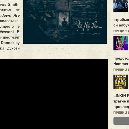
avis Smith
.
сингъл от
ndows Are
стрийм
видеоклип,
си алб
Видеото е
ПРЕДИ 1 
Vessoni
. В
звестният
 Donockley
ки духови
предсто
Hammer
ПРЕДИ 2 
LINKIN 
тръгне 
прослед
ПРЕДИ 2 