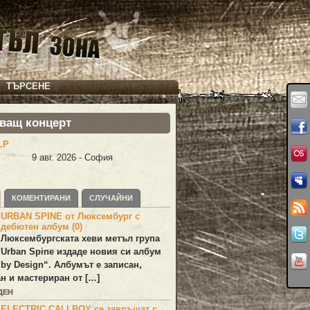
ТЪРСЕНЕ
ващ концерт
LP
9 авг. 2026 - София
КОМЕНТИРАНИ
СЛУЧАЙНИ
URBAN SPINE от Люксембург с
дебютен албум (0)
Люксембургската хеви метъл група
Urban Spine
издаде новия си албум
 by Design
“. Албумът е записан,
н и мастериран от […]
ДЕН
ELECTRIC CALLBOY се завръщат с