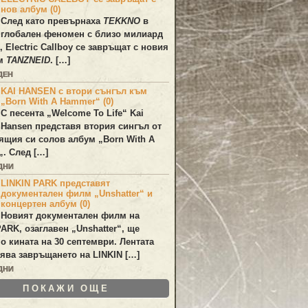
нов албум (0)
След като превърнаха
TEKKNO
в
глобален феномен с близо милиард
а,
Electric Callboy
се завръщат с новия
ум
TANZNEID
. […]
ДЕН
KAI HANSEN с втори сънгъл към
„Born With A Hammer“ (0)
С песента „
Welcome To Life
“
Kai
Hansen
представя втория сингъл от
ящия си солов албум „
Born With A
„. След […]
ДНИ
LINKIN PARK представят
документален филм „Unshatter“ и
концертен албум (0)
Новият документален филм на
PARK
, озаглавен
„Unshatter“
, ще
по кината на 30 септември. Лентата
ява завръщането на
LINKIN
[…]
ДНИ
ПОКАЖИ ОЩЕ