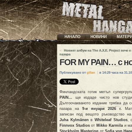
НАЧАЛО
НОВИНИ
МАТЕР
«
Новият албум на The A.X.E. Project вече е
пазара
FOR MY PAIN… с но
Публикувано от
gillan
в 14:29 часа на 31.10
Финландската готик метъл супергру
PAIN…
ще издаде чисто нов студи
Дългоочакваното издание трябва да с
пазара на
9-и януари 2026 г.
Мате
записан под вещото ръководство на
Juha Kylmänen
в
Whiteleaf Studios
, 
Finnvox Studios
от
Mikko Karmila
и ма
Stockholm Mastering
от
Sofia von Hag