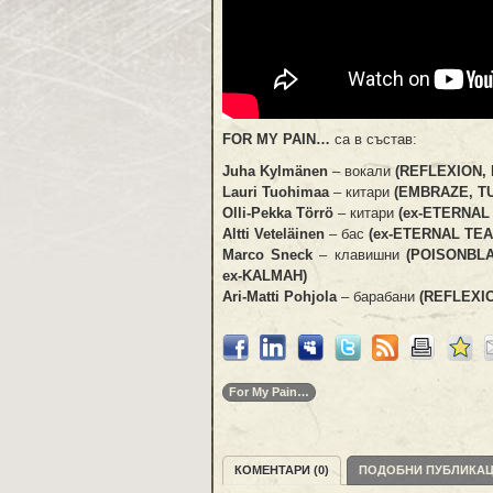
FOR MY PAIN…
са в състав:
Juha Kylmänen
– вокали
(REFLEXION,
Lauri Tuohimaa
– китари
(EMBRAZE, T
Olli-Pekka Törrö
– китари
(ex-ETERNA
Altti Veteläinen
– бас
(ex-ETERNAL TE
Marco Sneck
– клавишни
(POISONBLA
ex-KALMAH)
Ari-Matti Pohjola
– барабани
(REFLEXIO
For My Pain…
КОМЕНТАРИ (0)
ПОДОБНИ ПУБЛИКА