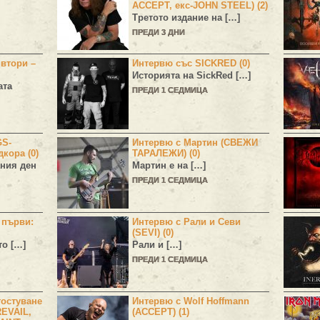
ACCEPT, екс-JOHN STEEL) (2)
Третото издание на […]
ПРЕДИ 3 ДНИ
 втори –
Интервю със SICKRED (0)
Историята на
SickRed
[…]
ата
ПРЕДИ 1 СЕДМИЦА
GS-
Интервю с Мартин (СВЕЖИ
дкора (0)
ТАРАЛЕЖИ) (0)
ния ден
Мартин е на […]
ПРЕДИ 1 СЕДМИЦА
н първи:
Интервю с Рали и Севи
(SEVI) (0)
то […]
Рали и […]
ПРЕДИ 1 СЕДМИЦА
остуване
Интервю с Wolf Hoffmann
EVAIL,
(ACCEPT) (1)