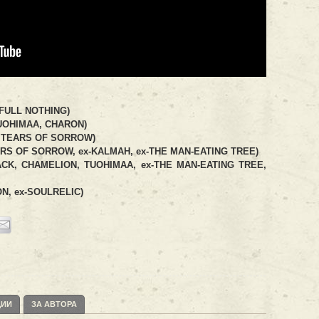
 FULL NOTHING)
UOHIMAA, CHARON)
L TEARS OF SORROW)
ARS OF SORROW, ex-KALMAH, ex-THE MAN-EATING TREE)
CK, CHAMELION, TUOHIMAA, ex-THE MAN-EATING TREE,
N, ex-SOULRELIC)
ЦИИ
ЗА АВТОРА