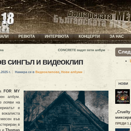
ИАЛИ
РЕВЮТА
ИНТЕРВЮТА
КОНЦЕРТИ
ЗА НАС
»
 на
CONCRETE вадят пети албум
След
в сингъл и видеоклип
.2025 г.
Намира се в
Видеоклипове
,
Нови албуми
НОВИ
па
FOR MY
ен албум.
е появи на
риалът е
„
Cruelty
 вокалиста
миксира
смесен във
ПРЕДИ 1 
стериран в
e
и
Thomas