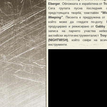
Eberger
. Обложката е изработена от
Tr
Сега групата пусна последния 
предстоящата творба, озаглавен
“Wi
Weeping”
. Песента е придружена от 
който може да гледате по-долу. 
продуцирано и режисирано от
Gabby 
записа на парчето участва небези
английски мулти-инструменталист
Troy
(NIGHTWISH)
, който свири на всич
инструменти.