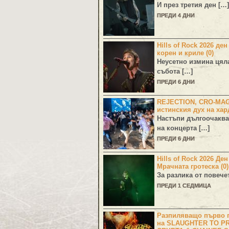
И през третия ден […]
ПРЕДИ 4 ДНИ
Hills of Rock 2026 ден
корен и криле (0)
Неусетно измина цял
събота […]
ПРЕДИ 6 ДНИ
REJECTION, CRO-MA
истинския дух на хар
Настъпи дългоочаква
на концерта […]
ПРЕДИ 6 ДНИ
Hills of Rock 2026 Де
Мрачната гротеска (0)
За разлика от повече
ПРЕДИ 1 СЕДМИЦА
Разпиляващо първо г
на SLAUGHTER TO PR