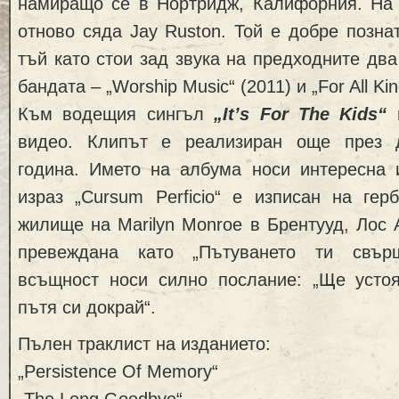
намиращо се в Нортридж, Калифорния. На 
отново сяда Jay Ruston. Той е добре позна
тъй като стои зад звука на предходните дв
бандата – „Worship Music“ (2011) и „For All Kin
Към водещия сингъл
„It’s For The Kids“
видео. Клипът е реализиран още през 
година. Името на албума носи интересна и
израз „Cursum Perficio“ е изписан на гер
жилище на Marilyn Monroe в Брентууд, Лос
превеждана като „Пътуването ти свър
всъщност носи силно послание: „Ще усто
пътя си докрай“.
Пълен траклист на изданието:
„Persistence Of Memory“
„The Long Goodbye“