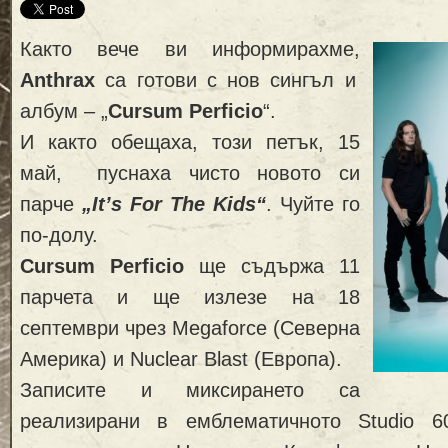
Както вече ви информирахме,
Anthrax
са готови с нов сингъл и
албум – „
Cursum Perficio
“.
И както обещаха, този петък, 15
май, пуснаха чисто новото си
парче
„It’s For The Kids“
. Чуйте го
по-долу.
Cursum Perficio
ще съдържа 11
парчета и ще излезе на 18
септември чрез Megaforce (Северна
Америка) и Nuclear Blast (Европа).
Записите и миксирането са
реализирани в емблематичното Studio 6