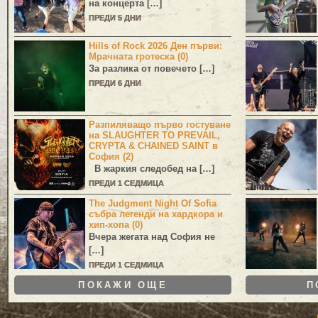
на концерта […]
ПРЕДИ 5 ДНИ
Hills of Rock 2026 Ден първи:
Мрачната гротеска (0)
За разлика от повечето […]
ПРЕДИ 6 ДНИ
Разпиляващо първо гостуване
на SLAUGHTER TO PREVAIL,
CRYPTA & CHAINED SAINT в
София (2)
В жаркия следобед на […]
ПРЕДИ 1 СЕДМИЦА
The Judgment Night Of Sofia
събра легенди на хардкора и
хип-хопа (0)
Вчера жегата над София не
[…]
ПРЕДИ 1 СЕДМИЦА
ПОКАЖИ ОЩЕ
П