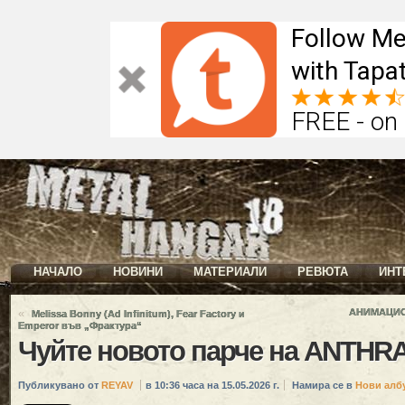
Follow Me
with Tapat
FREE - on
НАЧАЛО
НОВИНИ
МАТЕРИАЛИ
РЕВЮТА
ИНТ
«
АНИМАЦИОН
Melissa Bonny (Ad Infinitum), Fear Factory и
Emperor във „Фрактура“
Чуйте новото парче на ANTHR
Публикувано от
REYAV
в 10:36 часа на 15.05.2026 г.
Намира се в
Нови алб