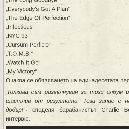
„Everybody’s Got A Plan“
„The Edge Of Perfection“
„Infectious“
„NYC 93“
„Cursum Perficio“
„T.O.M.B.“
„Watch It Go“
„My Victory“
Очаква се обявяването на единадесетата пе
„Толкова съм развълнуван за този албум 
щастлив от резултата. Този запис е н
добър!“-
споделя барабанистът Charlie B
интервю.