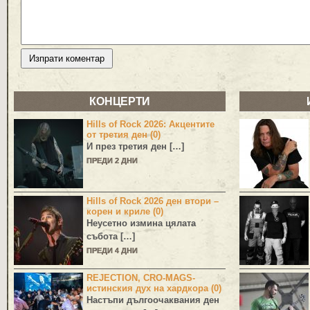
КОНЦЕРТИ
Hills of Rock 2026: Акцентите
от третия ден (0)
И през третия ден […]
ПРЕДИ 2 ДНИ
Hills of Rock 2026 ден втори –
корен и криле (0)
Неусетно измина цялата
събота […]
ПРЕДИ 4 ДНИ
REJECTION, CRO-MAGS-
истинския дух на хардкора (0)
Настъпи дългоочаквания ден